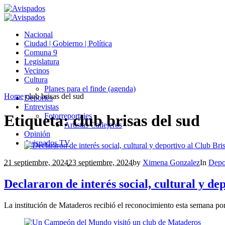
Nacional
Ciudad | Gobierno | Política
Comuna 9
Legislatura
Vecinos
Cultura
Planes para el finde (agenda)
Home
club brisas del sud
Deportes
Entrevistas
Fotorreportajes
Etiqueta:
club brisas del sud
Artistas Callejeros
Opinión
Avispados TV
21 septiembre, 2024
23 septiembre, 2024
by
Ximena Gonzalez
In
Depo
Declararon de interés social, cultural y de
La institución de Mataderos recibió el reconocimiento esta semana por 