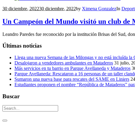
30 diciembre, 2022
30 diciembre, 2022
by
Ximena Gonzalez
In
Deport
Un Campeón del Mundo visitó un club de 
Leandro Paredes fue reconocido por la institución Brisas del Sud, don
Últimas noticias
Llega una nueva Semana de las Milongas y no está incluída l
Desalojaron a vendedores ambulantes en Mataderos
31 julio, 
Más servicios en tu barrio en Parque Avellaneda y Mataderos
3
Parque Avellaneda: Rescataron a 16 personas de un taller cland
Sumaron una nueva base para rescates del SAME en Liniers
24
Estudiantes proponen el nombre “República de Mataderos” para
Buscar