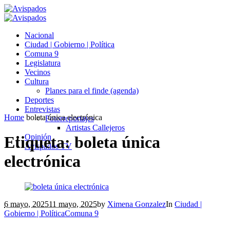
Nacional
Ciudad | Gobierno | Política
Comuna 9
Legislatura
Vecinos
Cultura
Planes para el finde (agenda)
Deportes
Entrevistas
Home
boleta única electrónica
Fotorreportajes
Artistas Callejeros
Opinión
Etiqueta:
boleta única
Avispados TV
electrónica
6 mayo, 2025
11 mayo, 2025
by
Ximena Gonzalez
In
Ciudad |
Gobierno | Política
Comuna 9