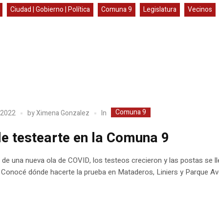
Ciudad | Gobierno | Política
Comuna 9
Legislatura
Vecinos
Comuna 9
In
 2022
by
Ximena Gonzalez
e testearte en la Comuna 9
de una nueva ola de COVID, los testeos crecieron y las postas se l
 Conocé dónde hacerte la prueba en Mataderos, Liniers y Parque Av