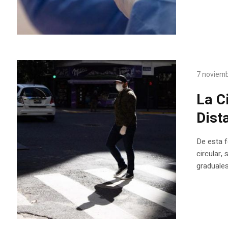
7 noviemb
La C
Dist
De esta f
circular,
graduale