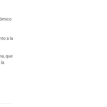
nómico
to a la
na, que
 la