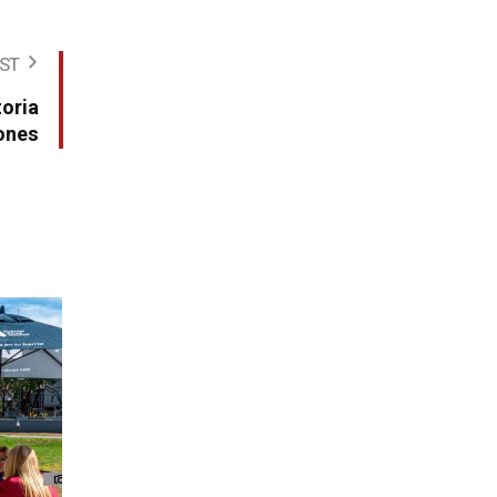
ST
toria
ones