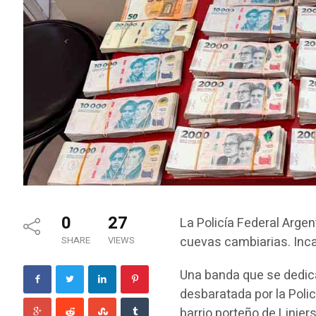
0
27
La Policía Federal Arge
cuevas cambiarias. Inca
SHARE
VIEWS
Una banda que se dedic
desbaratada por la Polic
barrio porteño de Linie