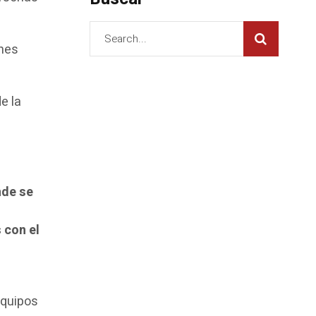
ones
e la
a
nde se
 con el
quipos