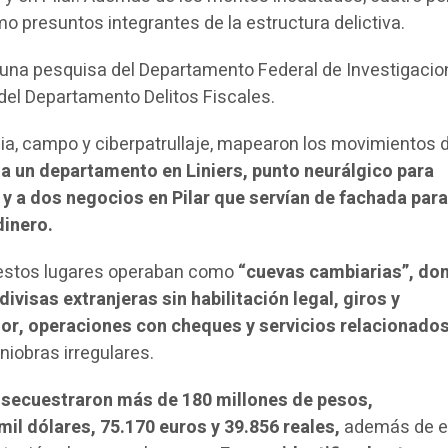
o presuntos integrantes de la estructura delictiva.
na pesquisa del Departamento Federal de Investigaci
s del Departamento Delitos Fiscales.
cia, campo y ciberpatrullaje, mapearon los movimientos d
 a un departamento en Liniers, punto neurálgico para
 y a dos negocios en Pilar que servían de fachada par
dinero.
 estos lugares operaban como
“cuevas cambiarias”, do
ivisas extranjeras sin habilitación legal, giros y
rior, operaciones con cheques y servicios relacionados
niobras irregulares.
secuestraron más de 180 millones de pesos,
l dólares, 75.170 euros y 39.856 reales,
además de e