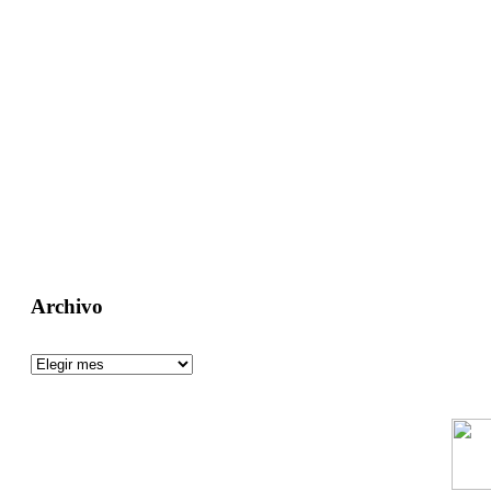
Un aguijón crítico para pinchar la realidad
Visitas: [srs_total_visitors]
Archivo