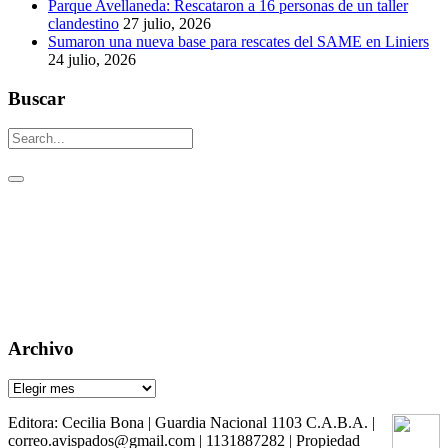
Parque Avellaneda: Rescataron a 16 personas de un taller
clandestino
27 julio, 2026
Sumaron una nueva base para rescates del SAME en Liniers
24 julio, 2026
Buscar
Un aguijón crítico para pinchar la realidad
Visitas: [srs_total_visitors]
Archivo
Archivo
Editora: Cecilia Bona | Guardia Nacional 1103 C.A.B.A. |
correo.avispados@gmail.com | 1131887282 | Propiedad