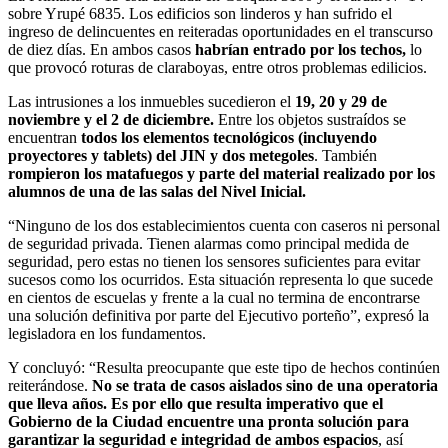
sobre Yrupé 6835. Los edificios son linderos y
han sufrido el
ingreso de delincuentes en reiteradas oportunidades en el transcurso
de diez días. En ambos casos
habrían entrado por los techos,
lo
que provocó roturas de claraboyas, entre otros problemas edilicios.
Las intrusiones a los inmuebles sucedieron el
19, 20 y 29 de
noviembre y el 2 de diciembre.
Entre los objetos sustraídos se
encuentran
todos los elementos tecnológicos (incluyendo
proyectores y tablets) del JIN y dos metegoles
. También
rompieron los matafuegos y parte del material realizado por los
alumnos de una de las salas del Nivel Inicial.
“Ninguno de los dos establecimientos cuenta con caseros ni personal
de seguridad privada. Tienen alarmas como principal medida de
seguridad, pero estas no tienen los sensores suficientes para evitar
sucesos como los ocurridos. Esta situación representa lo que sucede
en cientos de escuelas y frente a la cual no termina de encontrarse
una solución definitiva por parte del Ejecutivo porteño”, expresó la
legisladora en los fundamentos.
Y concluyó: “Resulta preocupante que este tipo de hechos continúen
reiterándose.
No se trata de casos aislados sino de una operatoria
que lleva años. Es por ello que resulta imperativo que el
Gobierno de la Ciudad encuentre una pronta solución para
garantizar la seguridad e integridad de ambos espacios
, así