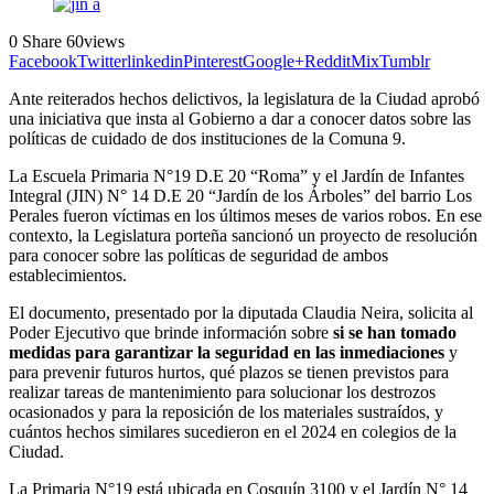
0
Share
60
views
Facebook
Twitter
linkedin
Pinterest
Google+
Reddit
Mix
Tumblr
Ante reiterados hechos delictivos, la legislatura de la Ciudad aprobó
una iniciativa que insta al Gobierno a dar a conocer datos sobre las
políticas de cuidado de dos instituciones de la Comuna 9.
La Escuela Primaria N°19 D.E 20 “Roma” y el Jardín de Infantes
Integral (JIN) N° 14 D.E 20 “Jardín de los Árboles” del barrio Los
Perales fueron víctimas en los últimos meses de varios robos. En ese
contexto, la Legislatura porteña sancionó un proyecto de resolución
para conocer sobre las políticas de seguridad de ambos
establecimientos.
El documento, presentado por la diputada Claudia Neira, solicita al
Poder Ejecutivo que brinde información sobre
si se han tomado
medidas para garantizar la seguridad en las inmediaciones
y
para prevenir futuros hurtos, qué plazos se tienen previstos para
realizar tareas de mantenimiento para solucionar los destrozos
ocasionados y para la reposición de los materiales sustraídos, y
cuántos hechos similares sucedieron en el 2024 en colegios de la
Ciudad.
La Primaria N°19 está ubicada en Cosquín 3100 y el Jardín N° 14