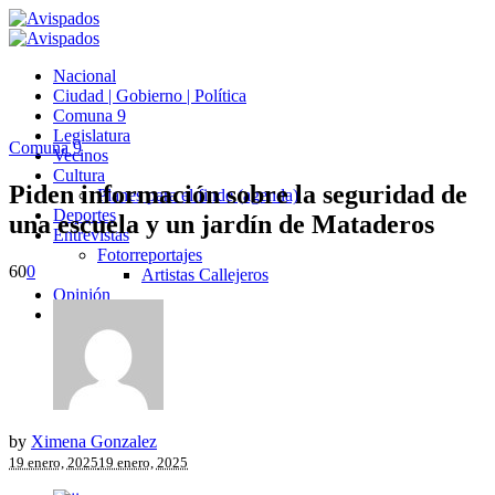
Nacional
Ciudad | Gobierno | Política
Comuna 9
Legislatura
Comuna 9
Vecinos
Cultura
Piden información sobre la seguridad de
Planes para el finde (agenda)
Deportes
una escuela y un jardín de Mataderos
Entrevistas
Fotorreportajes
60
0
Artistas Callejeros
Opinión
Avispados TV
by
Ximena Gonzalez
19 enero, 2025
19 enero, 2025