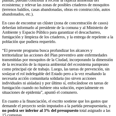
plantas, puedan contribuir a recrear la riqueza ambiental del
ecosistema; y relevar las zonas de posibles criaderos de mosquitos
(terrenos baldíos, casas abandonadas, obras en construcción, autos
abandonados, etc.).
En caso de encontrar un clúster (zona de concentración de casos)
deberían informarlo al presidente de la comuna y al Ministerio de
Ambiente y Espacio Público para garantizar el descacharreo,
fumigación y limpieza de los criaderos, y la entrega de repelente a la
población que pudiera requerirlo.
“El presente programa busca profundizar los alcances y
territorializar las acciones del Plan preventivo ante enfermedades
transmitidas por mosquitos de la Ciudad, incorporando la dimensión
de la recreación de la riqueza ambiental del ecosistema pampeano
como principal eje de trabajo. Luego, las tareas de prevención, sin
soslayar el rol indelegable del Estado pero a la vez resaltando la
necesaria acción comunitaria solidaria (no sirven acciones
individuales ni aisladas) y por último sí, enfocándose en tareas de
fumigación cuando no hubiere otra solución, especialmente en
situaciones de epidemia”, apuntó el comunero.
En cuanto a la financiación, el escrito sostiene que los gastos que
demande el proyecto serán imputados a la partida presupuestaria, y
no podrá ser inferior al 3% del presupuesto
total asignado a las
15 comunas.