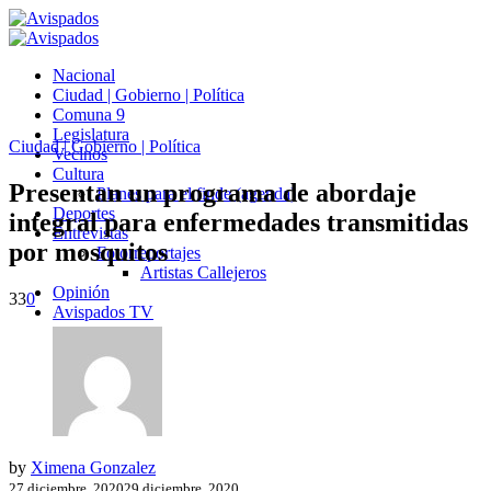
Nacional
Ciudad | Gobierno | Política
Comuna 9
Legislatura
Ciudad | Gobierno | Política
Vecinos
Cultura
Presentan un programa de abordaje
Planes para el finde (agenda)
Deportes
integral para enfermedades transmitidas
Entrevistas
por mosquitos
Fotorreportajes
Artistas Callejeros
Opinión
33
0
Avispados TV
by
Ximena Gonzalez
27 diciembre, 2020
29 diciembre, 2020