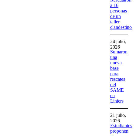
a 16
personas
de un
taller
clandestino
24 julio,
2026
Sumaron
una
nueva
base
para
rescates
del
SAME
en
Liniers
21 julio,
2026
Estudiantes
proponen