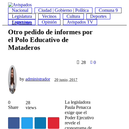
Nacional
Ciudad | Gobierno | Política
Comuna 9
Legislatura
Vecinos
Cultura
Deportes
Entrevistas
Opinión
Avispados TV
Legislatura
Otro pedido de informes por
el Polo Educativo de
Mataderos
28
0
by
administrador
20 junio, 2017
La legisladora
0
28
Share
Paula Penacca
views
exige que el
Poder Ejecutivo
revele el
cronograma de