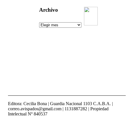
Archivo
Un aguijón
crítico para
pinchar la
realidad
Visitas:
[srs_total_visitors]
Editora: Cecilia Bona | Guardia Nacional 1103 C.A.B.A. |
correo.avispados@gmail.com | 1131887282 | Propiedad
Intelectual Nº 840537