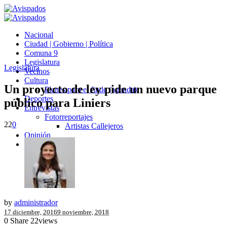
Nacional
Ciudad | Gobierno | Política
Comuna 9
Legislatura
Legislatura
Vecinos
Cultura
Un proyecto de ley pide un nuevo parque
Planes para el finde (agenda)
Deportes
público para Liniers
Entrevistas
Fotorreportajes
22
0
Artistas Callejeros
Opinión
Avispados TV
by
administrador
17 diciembre, 2016
9 noviembre, 2018
0
Share
22
views