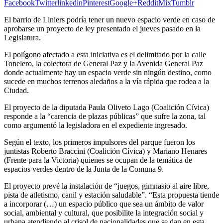
Facebook
Twitter
linkedin
Pinterest
Google+
Reddit
Mix
Tumblr
El barrio de Liniers podría tener un nuevo espacio verde en caso de
aprobarse un proyecto de ley presentado el jueves pasado en la
Legislatura.
El polígono afectado a esta iniciativa es el delimitado por la calle
Tonelero, la colectora de General Paz y la Avenida General Paz
donde actualmente hay un espacio verde sin ningún destino, como
sucede en muchos terrenos aledaños a la vía rápida que rodea a la
Ciudad.
El proyecto de la diputada Paula Oliveto Lago (Coalición Cívica)
responde a la “carencia de plazas públicas” que sufre la zona, tal
como argumentó la legisladora en el expediente ingresado.
Según el texto, los primeros impulsores del parque fueron los
juntistas Roberto Braccini (Coalición Cívica) y Mariano Henares
(Frente para la Victoria) quienes se ocupan de la temática de
espacios verdes dentro de la Junta de la Comuna 9.
El proyecto prevé la instalación de “juegos, gimnasio al aire libre,
pista de atletismo, canil y estación saludable”. “Esta propuesta tiende
a incorporar (…) un espacio público que sea un ámbito de valor
social, ambiental y cultural, que posibilite la integración social y
urbana atendiendo al crisol de nacionalidades que se dan en esta