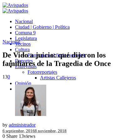
Nacional
Ciudad | Gobierno | Política
Comuna 9
Legislatura
Nacional
Vecinos
Cultura
De Vido a juicio: qué dijeron los
Planes para el finde (agenda)
Deportes
familiares de la Tragedia de Once
Entrevistas
Fotorreportajes
13
0
Artistas Callejeros
Opinión
Avispados TV
by
administrador
6 septiembre, 2016
8 noviembre, 2018
0
Share
13
views